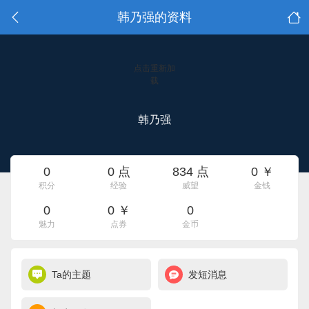
韩乃强的资料
点击重新加
载
韩乃强
0
0 点
834 点
0 ￥
积分
经验
威望
金钱
0
0 ￥
0
魅力
点券
金币
Ta的主题
发短消息