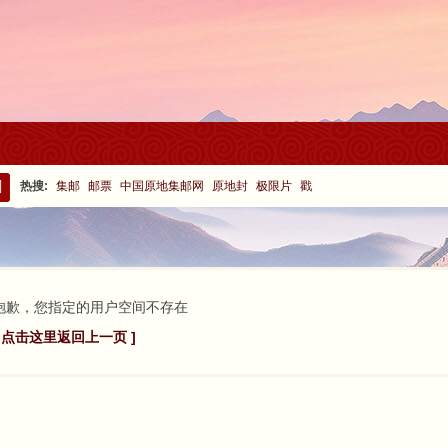
热搜:
集邮
邮票
中国原地集邮网
原地封
极限片
戳
搜
索
抱歉，您指定的用户空间不存在
[ 点击这里返回上一页 ]