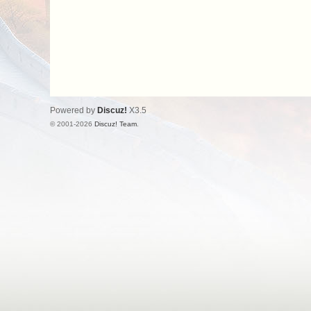
Powered by
Discuz!
X3.5
© 2001-2026
Discuz! Team
.