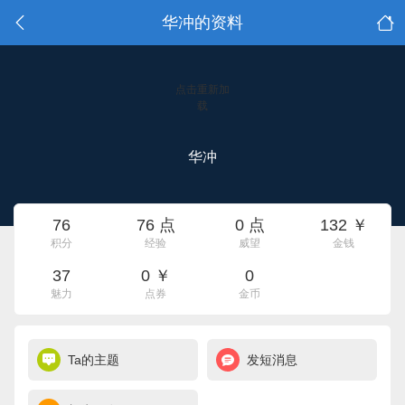
华冲的资料
点击重新加
载
华冲
76
76 点
0 点
132 ￥
积分
经验
威望
金钱
37
0 ￥
0
魅力
点券
金币
Ta的主题
发短消息