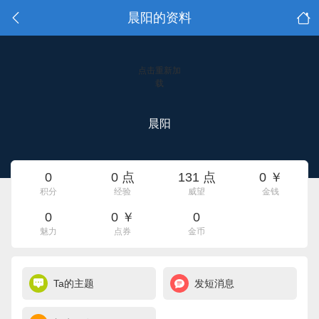
晨阳的资料
点击重新加
载
晨阳
0
0 点
131 点
0 ￥
积分
经验
威望
金钱
0
0 ￥
0
魅力
点券
金币
Ta的主题
发短消息