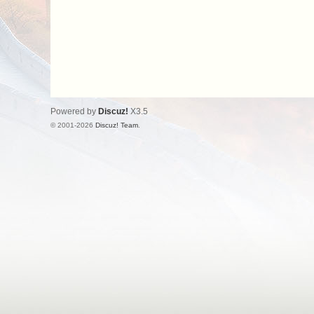
Powered by
Discuz!
X3.5
© 2001-2026
Discuz! Team
.