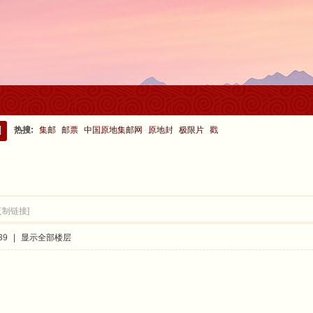
热搜:
集邮
邮票
中国原地集邮网
原地封
极限片
戳
搜
索
复制链接]
39
|
显示全部楼层