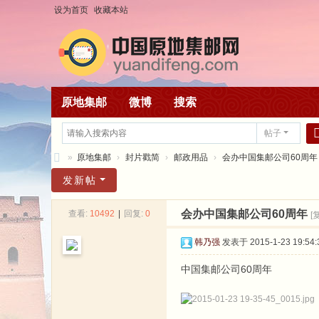
设为首页
收藏本站
原地集邮
微博
搜索
帖子
»
原地集邮
›
封片戳简
›
邮政用品
›
会办中国集邮公司60周年
中
发新帖
国
会办中国集邮公司60周年
查看:
10492
|
回复:
0
[
原
地
韩乃强
发表于 2015-1-23 19:54:
集
中国集邮公司60周年
邮
网