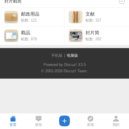
封片戳简
邮政用品
文献
帖数: 121
帖数: 327
戳品
封片简
帖数: 878
帖数: 282
手机版
|
电脑版
Powered by Discuz!
X3.5
© 2001-2026
Discuz! Team
.
首页
群组
发现
我的