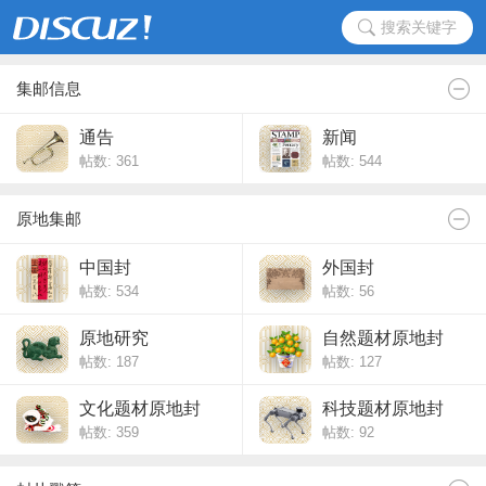
搜索关键字
集邮信息
通告
新闻
帖数: 361
帖数: 544
原地集邮
中国封
外国封
帖数: 534
帖数: 56
原地研究
自然题材原地封
帖数: 187
帖数: 127
文化题材原地封
科技题材原地封
帖数: 359
帖数: 92